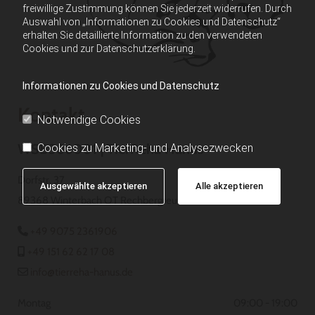
freiwillige Zustimmung können Sie jederzeit widerrufen. Durch
Auswahl von „Informationen zu Cookies und Datenschutz“
erhalten Sie detaillierte Information zu den verwendeten
Cookies und zur Datenschutzerklärung.
Informationen zu Cookies und Datenschutz
Kontakt
Notwendige Cookies
WSB386001 | TierReha Hanus
Cookies zu Marketing- und Analysezwecken
Dorfstr. 37
Ausgewählte akzeptieren
Alle akzeptieren
89368 Winterbach OT Rechbergreuthen
+49 9075 2361906

+49 151 62 62 17 08

info@tierreha-hanus.de

Montag
09:00 - 19:00